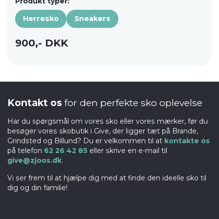
Produkt typer:
Herresko
Sneakers
900,- DKK
Kontakt os
for den perfekte sko oplevelse
Har du spørgsmål om vores sko eller vores mærker, før du
besøger vores skobutik i Give, der ligger tæt på Brande,
Grindsted og Billund? Du er velkommen til at
kontakte os
på telefon
62 26 42 85
eller skrive en e-mail til
give@zjoos.dk
.
Vi ser frem til at hjælpe dig med at finde den ideelle sko til
dig og din familie!