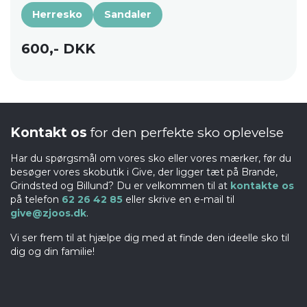
Herresko
Sandaler
600,- DKK
Kontakt os
for den perfekte sko oplevelse
Har du spørgsmål om vores sko eller vores mærker, før du
besøger vores skobutik i Give, der ligger tæt på Brande,
Grindsted og Billund? Du er velkommen til at
kontakte os
på telefon
62 26 42 85
eller skrive en e-mail til
give@zjoos.dk
.
Vi ser frem til at hjælpe dig med at finde den ideelle sko til
dig og din familie!