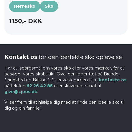
Herresko
Sko
1150,- DKK
Kontakt os
for den perfekte sko oplevelse
Har du spørgsmål om vores sko eller vores mærker, før du
besøger vores skobutik i Give, der ligger tæt på Brande,
Grindsted og Billund? Du er velkommen til at
kontakte os
på telefon
62 26 42 85
eller skrive en e-mail til
give@zjoos.dk
.
Vi ser frem til at hjælpe dig med at finde den ideelle sko til
dig og din familie!