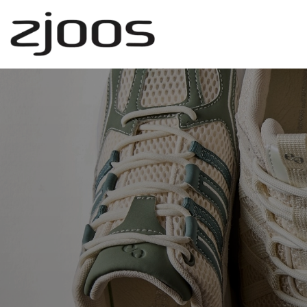
Gå
til
hovedindhold