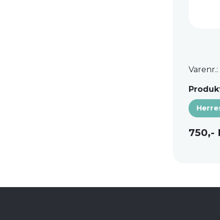
Varenr.:
Produkt
Herre
750,-