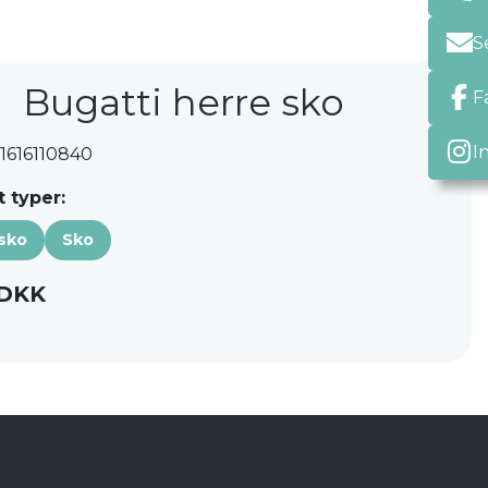
S
Bugatti herre sko
F
I
 1616110840
 typer:
sko
Sko
 DKK