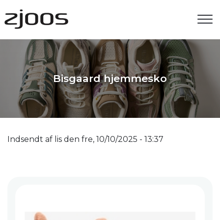
Gå
til
hovedindhold
Bisgaard hjemmesko
Indsendt af
lis
den
fre, 10/10/2025 - 13:37