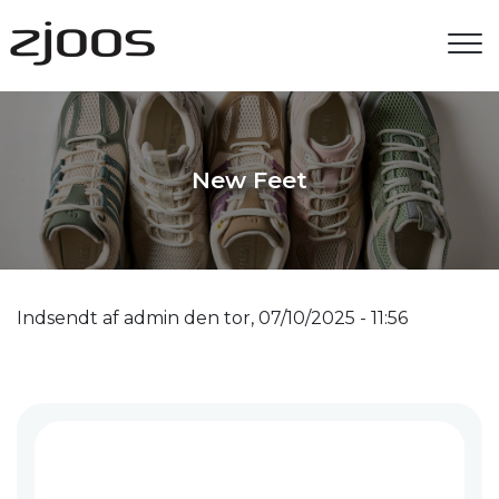
Gå
til
hovedindhold
New Feet
Indsendt af
admin
den
tor, 07/10/2025 - 11:56