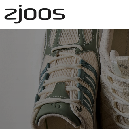
Gå
til
hovedindhold