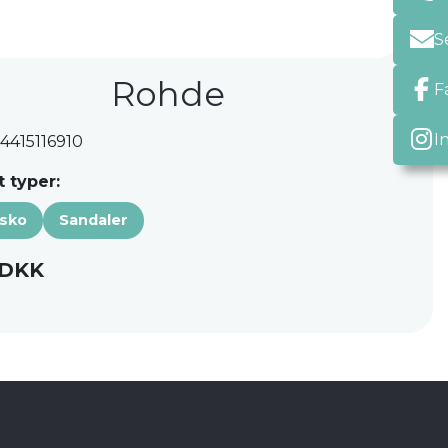
S
Rohde
F
I
 4415116910
 typer:
sko
Sandaler
 DKK