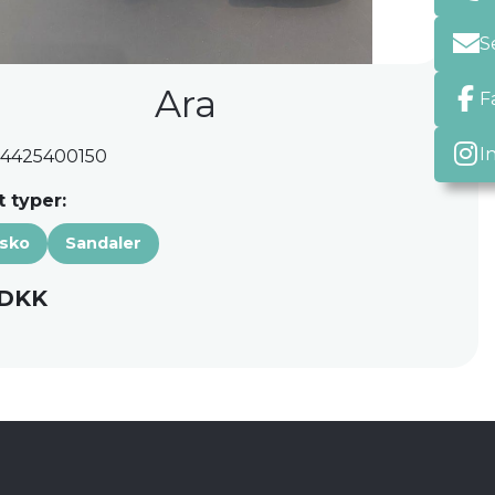
S
Ara
F
I
: 4425400150
 typer:
sko
Sandaler
 DKK