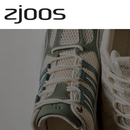
Gå
til
hovedindhold