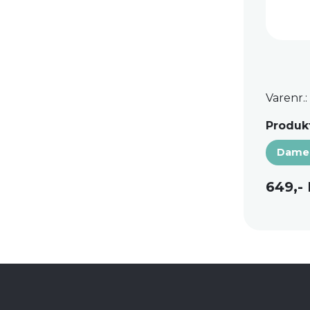
Varenr.
Produkt
Dame
649,-