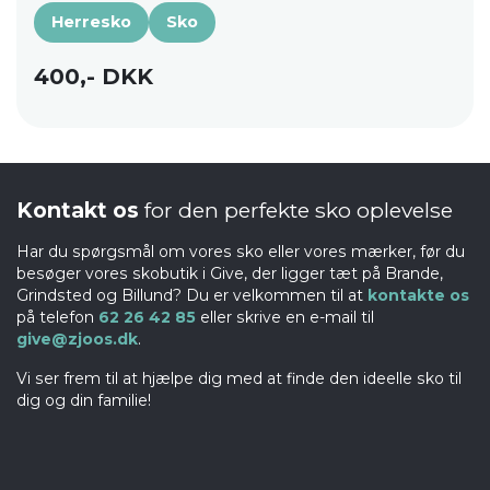
Herresko
Sko
400,- DKK
Kontakt os
for den perfekte sko oplevelse
Har du spørgsmål om vores sko eller vores mærker, før du
besøger vores skobutik i Give, der ligger tæt på Brande,
Grindsted og Billund? Du er velkommen til at
kontakte os
på telefon
62 26 42 85
eller skrive en e-mail til
give@zjoos.dk
.
Vi ser frem til at hjælpe dig med at finde den ideelle sko til
dig og din familie!